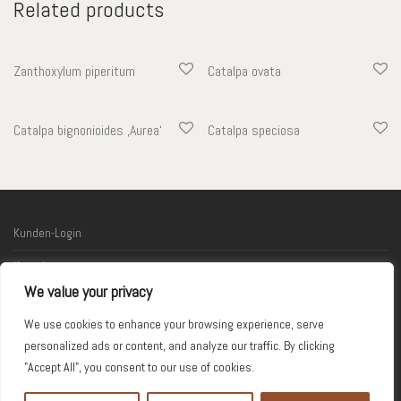
Related products
Zanthoxylum piperitum
Catalpa ovata
Catalpa bignonioides ‚Aurea‘
Catalpa speciosa
Kunden-Login
Kontakt
We value your privacy
Links
We use cookies to enhance your browsing experience, serve
Impressum
personalized ads or content, and analyze our traffic. By clicking
"Accept All", you consent to our use of cookies.
© 2026 Kodama